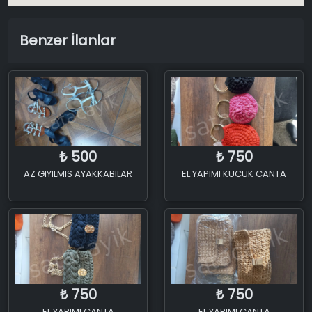
Benzer İlanlar
500
750
₺
₺
AZ GIYILMIS AYAKKABILAR
EL YAPIMI KUCUK CANTA
750
750
₺
₺
EL YAPIMI CANTA
EL YAPIMI CANTA